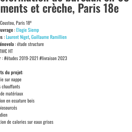
ments et crèche, Paris 18e
e
 Coustou, Paris 18
Ouvrage
:
Elogie Siemp
es
:
Laurent Niget
,
Guillaume Ramillien
énovela
: étude structure
11M€ HT
r
: #études 2019-2021 #livraison 2023
ts du projet
:
ie sur nappe
 chauffants
 de matériaux
ion en ossature bois
biosourcés
dien
ion de calories sur eaux grises