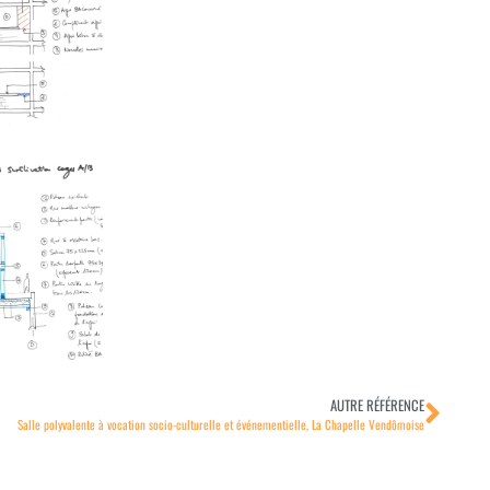
AUTRE RÉFÉRENCE
Salle polyvalente à vocation socio-culturelle et événementielle, La Chapelle Vendômoise