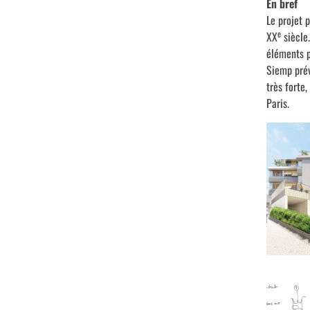
En bref
Le projet 
e
XX
siècle.
éléments p
Siemp prév
très forte
Paris.