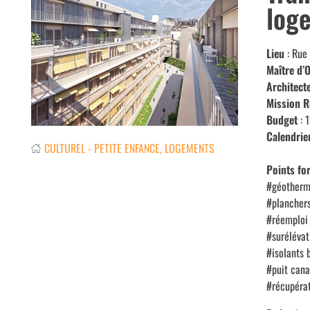
loge
Lieu
: Rue
Maître d’
Architect
Mission R
Budget
: 
Calendrie
CULTUREL - PETITE ENFANCE
,
LOGEMENTS
Points for
#géotherm
#planchers
#réemploi
#surélévat
#isolants 
#puit cana
#récupérat